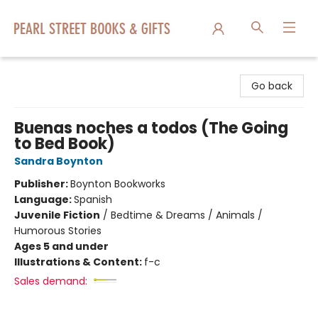
Pearl Street Books & Gifts
Go back
Buenas noches a todos (The Going
to Bed Book)
Sandra Boynton
Publisher:
Boynton Bookworks
Language:
Spanish
Juvenile Fiction
/
Bedtime & Dreams / Animals /
Humorous Stories
Ages 5 and under
Illustrations & Content:
f-c
Sales demand: